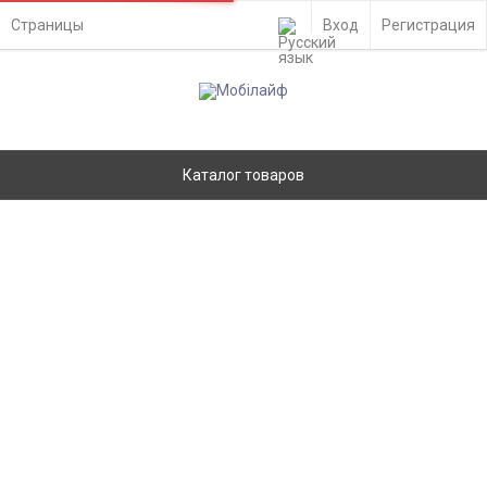
Страницы
Вход
Регистрация
Каталог товаров
Шлейф Apple iPhone 12, iPhone 12 Pro с
разъемом зарядки, аудио и
микрофоном, золотой - 909293
Главная
Запчасти
Шлейфы
Apple
Ремонт
- Киев, ул. Вадима Гетьмана 48а
Доставка по Украине
- самовывоз из отделения Новой Почты