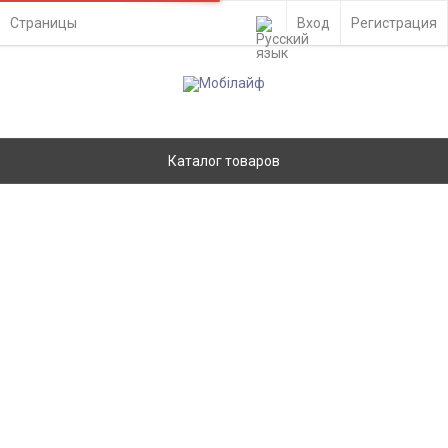
Страницы
Вход
Регистрация
Каталог товаров
Шлейф для Xiaomi Redmi A5 4G,
міжплатний, European Version - 929072
Главная
Запчасти
Шлейфы
Xiaomi
Ремонт
- Киев, ул. Вадима Гетьмана 48а
Доставка по Украине
- самовывоз из отделения Новой Почты
- курьером службы доставки на адрес
Оплата