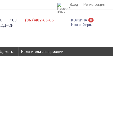
Вход
Регистрация
0 – 17:00
(067)402-66-65
КОРЗИНА
0
Итого:
0 грн.
ХОДНОЙ
Гаджеты
Накопители информации
Note 14 4G, Redmi Note 14 5G,
кнення - 924649
Xiaomi
Ремонт
- Киев, ул. Вадима Гетьмана 48а
Доставка по Украине
- самовывоз из отделения Новой Почты