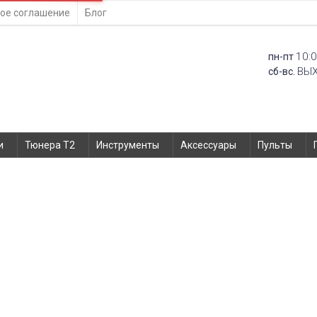
ое соглашение
Блог
10:0
пн-пт
ВЫ
сб-вс.
и
Тюнера T2
Инструменты
Аксессуары
Пульты
для Xiaomi Poco M7 Pro 5G, Redmi 
кнопок звуку, кнопки ввім
Главная
Запчасти
Шлейфы