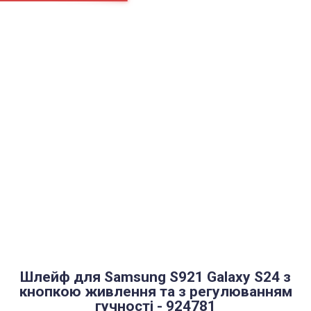
Страницы
Контакти
Ремонт
Доставка
Оплата
Пользовательское соглашение
Блог
Найти
Каталог товаров
Аккумуляторы, батарейки
Запчасти
Тюнера T2
Инструменты
Аксессуары
Пульты
Гаджеты
Накопители информации
Шлейф для Samsung S921 Galaxy S24 з
кнопкою живлення та з регулюванням
гучності - 924781