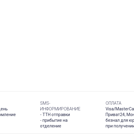
SMS-
ОПЛАТА
день
ИНФОРМИРОВАНИЕ
Visa/MasterCa
рмление
- ТТН отправки
Приват24, Мо
- прибытие на
безнал для юр
отделение
при получени