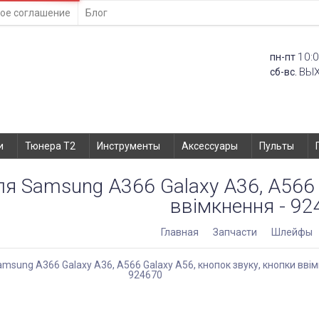
ое соглашение
Блог
10:0
пн-пт
ВЫ
сб-вс.
и
Тюнера T2
Инструменты
Аксессуары
Пульты
я Samsung A366 Galaxy A36, A566 G
ввімкнення - 9
Главная
Запчасти
Шлейфы