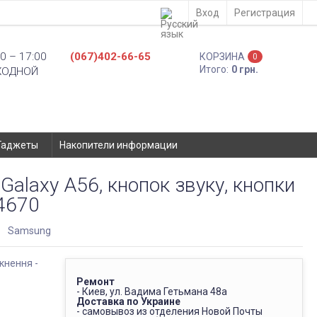
Вход
Регистрация
0 – 17:00
(067)402-66-65
КОРЗИНА
0
Итого:
0 грн.
ХОДНОЙ
Гаджеты
Накопители информации
alaxy A56, кнопок звуку, кнопки
24670
Samsung
Ремонт
- Киев, ул. Вадима Гетьмана 48а
Доставка по Украине
- самовывоз из отделения Новой Почты