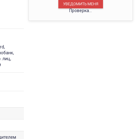
Проверка...
rd,
нобанк,
. лиц,
и
дителем