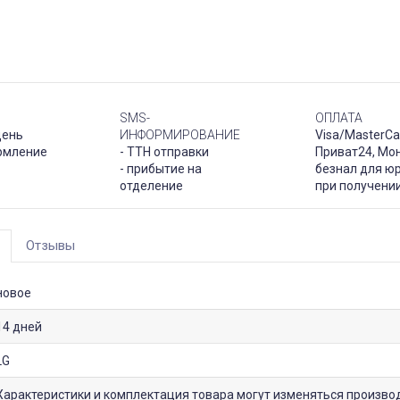
SMS-
ОПЛАТА
день
ИНФОРМИРОВАНИЕ
Visa/MasterCa
рмление
- ТТН отправки
Приват24, Мо
- прибытие на
безнал для юр
отделение
при получени
Отзывы
новое
14 дней
LG
Характеристики и комплектация товара могут изменяться произво