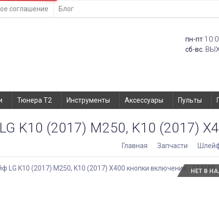
ое соглашение
Блог
10:0
пн-пт
ВЫ
сб-вс.
и
Тюнера T2
Инструменты
Аксессуары
Пульты
G K10 (2017) M250, K10 (2017) X
Главная
Запчасти
Шлей
НЕТ В Н