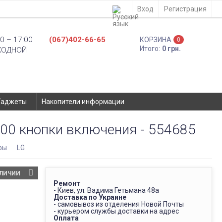
Вход
Регистрация
0 – 17:00
(067)402-66-65
КОРЗИНА
0
Итого:
0 грн.
ХОДНОЙ
Гаджеты
Накопители информации
400 кнопки включения - 554685
фы
LG
АЛИЧИИ
Ремонт
- Киев, ул. Вадима Гетьмана 48а
Доставка по Украине
- самовывоз из отделения Новой Почты
- курьером службы доставки на адрес
Оплата