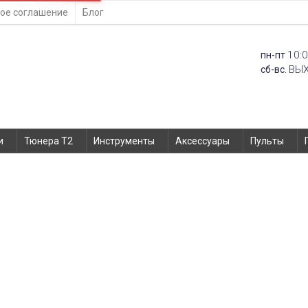
ое соглашение
Блог
10:0
пн-пт
ВЫ
сб-вс.
и
Тюнера T2
Инструменты
Аксессуары
Пульты
Шлейф Apple Watch 38mm ми
Главная
Запчасти
Шлейф