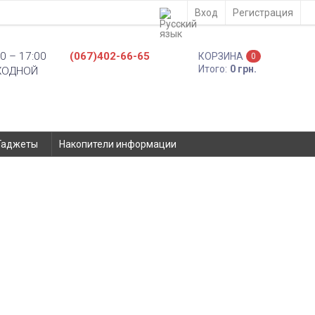
Вход
Регистрация
0 – 17:00
(067)402-66-65
КОРЗИНА
0
Итого:
0 грн.
ХОДНОЙ
Гаджеты
Накопители информации
крофона - 557180
ы
Apple
Ремонт
- Киев, ул. Вадима Гетьмана 48а
Доставка по Украине
- самовывоз из отделения Новой Почты
- курьером службы доставки на адрес
Оплата