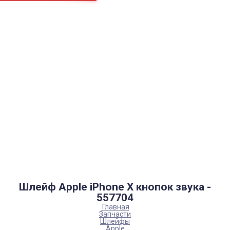
Страницы
Контакти
Ремонт
Доставка
Оплата
Пользовательское соглашение
Блог
Каталог товаров
Аккумуляторы, батарейки
Запчасти
Тюнера T2
Инструменты
Аксессуары
Пульты
Гаджеты
Накопители информации
Шлейф Apple iPhone X кнопок звука -
557704
Главная
Запчасти
Шлейфы
Apple