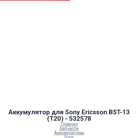
Страницы
Контакти
Ремонт
Доставка
Оплата
Пользовательское соглашение
Блог
Каталог товаров
Аккумуляторы, батарейки
Запчасти
Тюнера T2
Инструменты
Аксессуары
Пульты
Гаджеты
Накопители информации
Аккумулятор для Sony Ericsson BST-13
(Т20) - 532578
Главная
Запчасти
Аккумуляторы
Sony