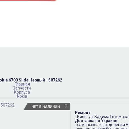
пн-пт
10:00 – 17:00
(067)402-66-65
сб-вс.
выходной
okia 6700 Slide Черный - 507262
Главная
Запчасти
Корпуса
Nokia
НЕТ В НАЛИЧИИ
Ремонт
- Киев, ул. Вадима Гетьмана
Доставка по Украине
- самовывоз из отделения 
- курьером службы доставк