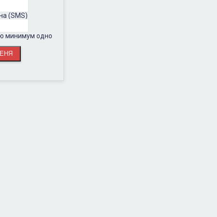
на (SMS)
ию минимум одно
.