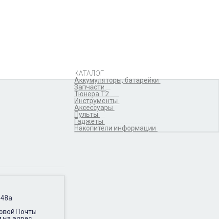
Аккумуляторы,
батарейки
Запчасти
Тюнера T2
Инструменты
Аксессуары
Пульты
Гаджеты
КАТАЛОГ
Накопители информации
Аккумуляторы, батарейки
Запчасти
Тюнера T2
Инструменты
Аксессуары
Пульты
Гаджеты
Накопители информации
 48а
Новой Почты
и на адрес