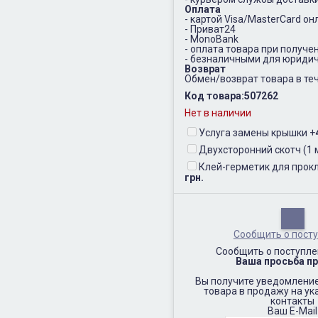
Оплата
- картой Visa/MasterCard он
- Приват24
- MonoBank
- оплата товара при получе
- безналичными для юридич
Возврат
Обмен/возврат товара в теч
Код товара:
507262
Нет в наличии
Услуга замены крышки
+
Двухсторонний скотч (1 
Клей-герметик для прокл
грн.
Сообщить о пост
Сообщить о поступле
Ваша просьба пр
Вы получите уведомление
товара в продажу на у
контакты
Ваш E-Mail