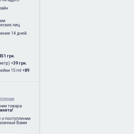
лайн
нии
еских лиц
ение 14 дней.
451 грн.
метр)
+
39 грн.
ейки 15 ml
+
89
уплении
нии товара
инята!
 о поступлении
казанные Вами