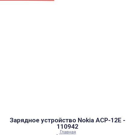
Страницы
Контакти
Ремонт
Доставка
Оплата
Пользовательское соглашение
Блог
Найти
Каталог товаров
Аккумуляторы, батарейки
Запчасти
Тюнера T2
Инструменты
Аксессуары
Пульты
Гаджеты
Накопители информации
Зарядное устройство Nokia ACP-12E -
110942
Главная