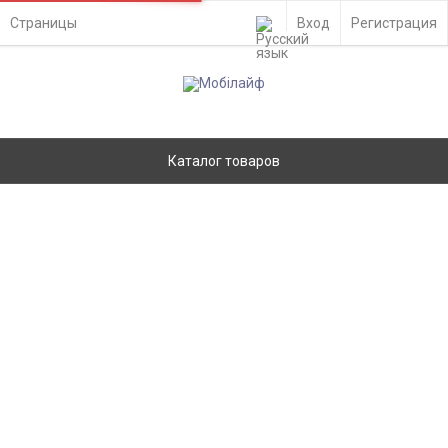
Страницы
Вход
Регистрация
Каталог товаров
Корпус Nokia 6080 - 201927
Главная
Запчасти
Корпуса
Nokia
Нет в наличии
Ремонт
- Киев, ул. Вадима Гетьмана 48а
Доставка по Украине
- самовывоз из отделения Новой Почты
- курьером службы доставки на адрес
Оплата
- картой Visa/MasterCard онлайн
- Приват24