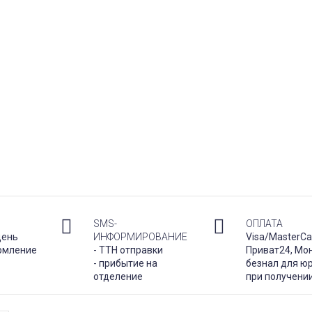
SMS-
ОПЛАТА
день
ИНФОРМИРОВАНИЕ
Visa/MasterCa
рмление
- ТТН отправки
Приват24, Мо
- прибытие на
безнал для юр
отделение
при получени