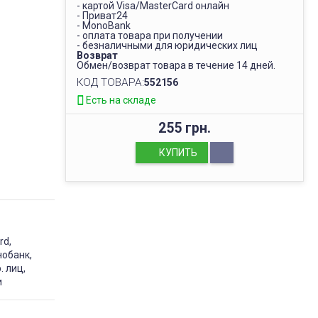
- картой Visa/MasterCard онлайн
- Приват24
- MonoBank
- оплата товара при получении
- безналичными для юридических лиц
Возврат
Обмен/возврат товара в течение 14 дней.
КОД ТОВАРА:
552156
Есть на складе
255 грн.
КУПИТЬ
rd,
нобанк,
. лиц,
и