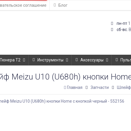
вательское соглашение
Блог
1
пн-пт
сб-вс.
Тюнера T2
Инструменты
Аксессуары
Пуль
ф Meizu U10 (U680h) кнопки Home
Главная
Запчасти
Шлей