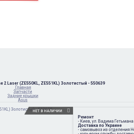
пн-пт
10:00 – 17:00
(067)402-66-65
сб-вс.
выходной
 2 Laser (ZE550KL, ZE551KL) Золотистый - 550639
Главная
Запчасти
Задние крышки
Asus
НЕТ В НАЛИЧИИ
Ремонт
- Киев, ул. Вадима Гетьмана
Доставка по Украине
- самовывоз из отделения 
- курьером службы доставк