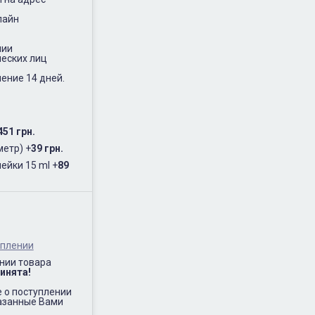
лайн
нии
еских лиц
ение 14 дней.
451 грн.
метр)
+
39 грн.
ейки 15 ml
+
89
.
уплении
нии товара
инята!
 о поступлении
казанные Вами