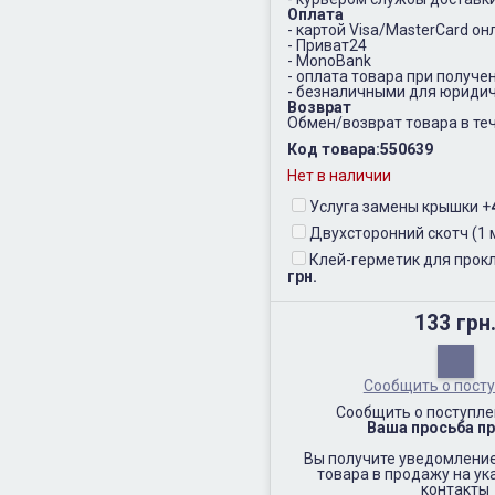
Оплата
- картой Visa/MasterCard он
- Приват24
- MonoBank
- оплата товара при получе
- безналичными для юридич
Возврат
Обмен/возврат товара в теч
Код товара:
550639
Нет в наличии
Услуга замены крышки
+
Двухсторонний скотч (1 
Клей-герметик для прокл
грн.
133 грн
Сообщить о пост
Сообщить о поступле
Ваша просьба пр
Вы получите уведомление
товара в продажу на у
контакты