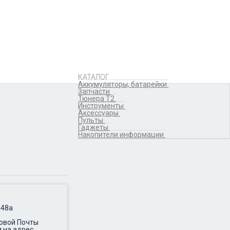
Аккумуляторы,
батарейки
Запчасти
Тюнера T2
Инструменты
Аксессуары
Пульты
Гаджеты
КАТАЛОГ
Накопители информации
Аккумуляторы, батарейки
Запчасти
Тюнера T2
Инструменты
Аксессуары
Пульты
Гаджеты
Накопители информации
 48а
Новой Почты
и на адрес