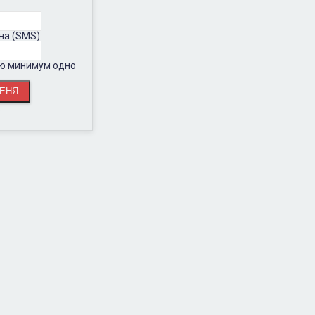
на (SMS)
ию минимум одно
.