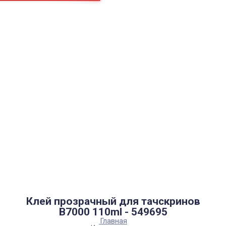
Страницы
Контакти
Ремонт
Доставка
Оплата
Пользовательское соглашение
Блог
Найти
Каталог товаров
Аккумуляторы, батарейки
Запчасти
Тюнера T2
Инструменты
Аксессуары
Пульты
Гаджеты
Накопители информации
Клей прозрачный для тачскринов
B7000 110ml - 549695
Главная