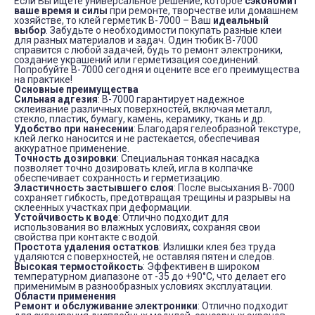
Если Вы ищете универсальное решение, которое
сэкономит
ваше время и силы
при ремонте, творчестве или домашнем
хозяйстве, то клей герметик B-7000 – Ваш
идеальный
выбор
. Забудьте о необходимости покупать разные клеи
для разных материалов и задач. Один тюбик B-7000
справится с любой задачей, будь то ремонт электроники,
создание украшений или герметизация соединений.
Попробуйте B-7000 сегодня и оцените все его преимущества
на практике!
Основные преимущества
Сильная адгезия
: B-7000 гарантирует надежное
склеивание различных поверхностей, включая металл,
стекло, пластик, бумагу, камень, керамику, ткань и др.
Удобство при нанесении
: Благодаря гелеобразной текстуре,
клей легко наносится и не растекается, обеспечивая
аккуратное применение.
Точность дозировки
: Специальная тонкая насадка
позволяет точно дозировать клей, игла в колпачке
обеспечивает сохранность и герметизацию.
Эластичность застывшего слоя
: После высыхания B-7000
сохраняет гибкость, предотвращая трещины и разрывы на
склеенных участках при деформации.
Устойчивость к воде
: Отлично подходит для
использования во влажных условиях, сохраняя свои
свойства при контакте с водой.
Простота удаления остатков
: Излишки клея без труда
удаляются с поверхностей, не оставляя пятен и следов.
Высокая термостойкость
: Эффективен в широком
температурном диапазоне от -35 до +90°C, что делает его
применимым в разнообразных условиях эксплуатации.
Области применения
Ремонт и обслуживание электроники
: Отлично подходит