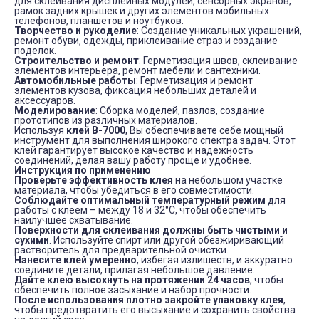
для склеивания дисплейных модулей, сенсорных экранов,
рамок задних крышек и других элементов мобильных
телефонов, планшетов и ноутбуков.
Творчество и рукоделие
: Создание уникальных украшений,
ремонт обуви, одежды, приклеивание страз и создание
поделок.
Строительство и ремонт
: Герметизация швов, склеивание
элементов интерьера, ремонт мебели и сантехники.
Автомобильные работы
: Герметизация и ремонт
элементов кузова, фиксация небольших деталей и
аксессуаров.
Моделирование
: Сборка моделей, пазлов, создание
прототипов из различных материалов.
Используя
клей B-7000
, Вы обеспечиваете себе мощный
инструмент для выполнения широкого спектра задач. Этот
клей гарантирует высокое качество и надежность
соединений, делая вашу работу проще и удобнее.
Инструкция по применению
Проверьте эффективность клея
на небольшом участке
материала, чтобы убедиться в его совместимости.
Соблюдайте оптимальный температурный режим
для
работы с клеем – между 18 и 32°C, чтобы обеспечить
наилучшее схватывание.
Поверхности для склеивания должны быть чистыми и
сухими
. Используйте спирт или другой обезжиривающий
растворитель для предварительной очистки.
Нанесите клей умеренно
, избегая излишеств, и аккуратно
соедините детали, прилагая небольшое давление.
Дайте клею высохнуть на протяжении 24 часов
, чтобы
обеспечить полное засыхание и набор прочности.
После использования плотно закройте упаковку клея
,
чтобы предотвратить его высыхание и сохранить свойства