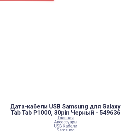
Страницы
Контакти
Ремонт
Доставка
Оплата
Пользовательское соглашение
Блог
Каталог товаров
Аккумуляторы, батарейки
Запчасти
Тюнера T2
Инструменты
Аксессуары
Пульты
Гаджеты
Накопители информации
Дата-кабели USB Samsung для Galaxy
Tab Tab P1000, 30pin Черный - 549636
Главная
Аксессуары
USB Кабели
Samsung