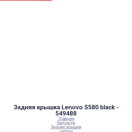
Страницы
Контакти
Ремонт
Доставка
Оплата
Пользовательское соглашение
Блог
Каталог товаров
Аккумуляторы, батарейки
Запчасти
Тюнера T2
Инструменты
Аксессуары
Пульты
Гаджеты
Накопители информации
Задняя крышка Lenovo S580 black -
549488
Главная
Запчасти
Задние крышки
Lenovo