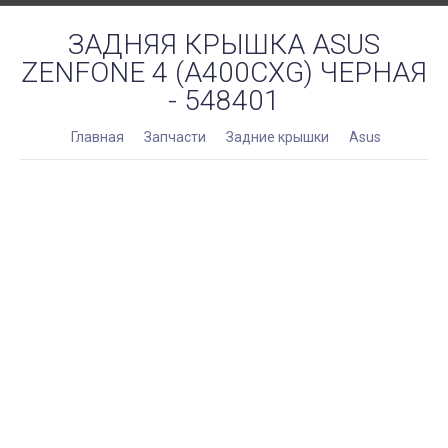
ЗАДНЯЯ КРЫШКА ASUS
ZENFONE 4 (A400CXG) ЧЕРНАЯ
- 548401
Главная
Запчасти
Задние крышки
Asus
Ремонт
- Киев, ул. Вадима Гетьмана 48а
Доставка по Украине
- самовывоз из отделения Новой Почты
- курьером службы доставки на адрес
Оплата
- картой Visa/MasterCard онлайн
- Приват24
- MonoBank
- оплата товара при получении
- безналичными для юридических лиц
Возврат
Обмен/возврат товара в течение 14 дней.
КОД ТОВАРА:
548401
Нет в наличии
Услуга замены крышки
+
451 грн.
Двухсторонний скотч (1 метр)
+
39 грн.
Клей-герметик для проклейки 15 ml
+
89 грн.