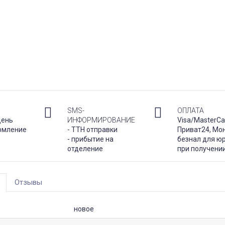
SMS-
ОПЛАТА
день
ИНФОРМИРОВАНИЕ
Visa/MasterCa
рмление
- ТТН отправки
Приват24, Мо
- прибытие на
безнал для юр
отделение
при получени
Отзывы
новое