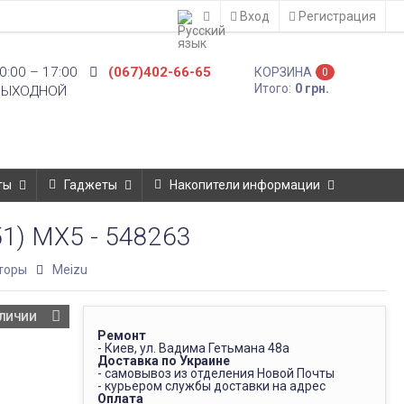
Вход
Регистрация
0:00 – 17:00
(067)402-66-65
КОРЗИНА
0
Итого:
0 грн.
ВЫХОДНОЙ
ты
Гаджеты
Накопители информации
51) MX5 - 548263
торы
Meizu
АЛИЧИИ
Ремонт
- Киев, ул. Вадима Гетьмана 48а
Доставка по Украине
- самовывоз из отделения Новой Почты
- курьером службы доставки на адрес
Оплата