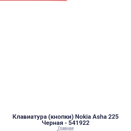
Страницы
Контакти
Ремонт
Доставка
Оплата
Пользовательское соглашение
Блог
Найти
Каталог товаров
Аккумуляторы, батарейки
Запчасти
Тюнера T2
Инструменты
Аксессуары
Пульты
Гаджеты
Накопители информации
Клавиатура (кнопки) Nokia Asha 225
Черная - 541922
Главная