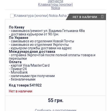
Запчасти
Клавиатуры (кнопки)
Nokia
НЕТ В НАЛИЧИИ
По Киеву
- самовывоз/ремонт ул. Вадима Гетьмана 48а
- доставка курьером от 90 грн.
По Украине
- самовывоз из отделения Новой Почты
- самовывоз из отделения Укрпочты
- курьером службы доставки на адрес
Международная доставка
- отправка Укрпочтой после полной оплаты товара и
пересылки
Оплата
- картой Visa/MasterCard
- Приват24
- MonoBank
- наличными при получении
- безналичными
Код товара:
541922
Нет в наличии
55 грн.
Сообщить о поступлении