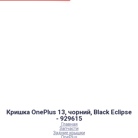
Страницы
Контакти
Ремонт
Доставка
Оплата
Пользовательское соглашение
Блог
Каталог товаров
Аккумуляторы, батарейки
Запчасти
Тюнера T2
Инструменты
Аксессуары
Пульты
Гаджеты
Накопители информации
Кришка OnePlus 13, чорний, Black Eclipse
- 929615
Главная
Запчасти
Задние крышки
OnePlus