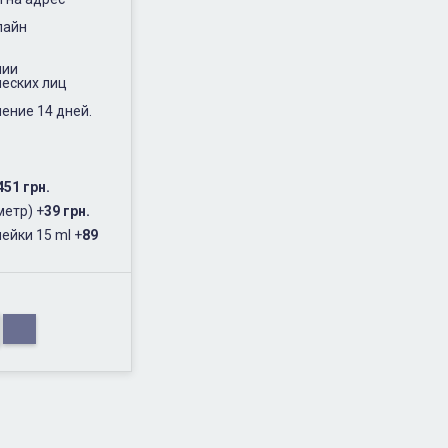
лайн
нии
еских лиц
ение 14 дней.
451 грн.
метр)
+
39 грн.
ейки 15 ml
+
89
.