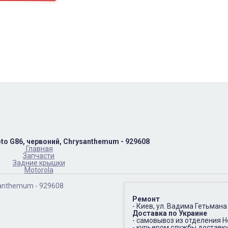
пн-пт
10:00 – 17:00
(067)402-66-65
сб-вс.
выходной
to G86, червоний, Chrysanthemum - 929608
Главная
Запчасти
Задние крышки
Motorola
Ремонт
- Киев, ул. Вадима Гетьмана
Доставка по Украине
- самовывоз из отделения 
- курьером службы доставк