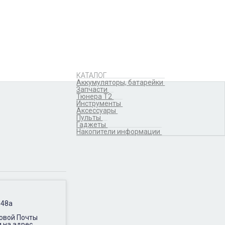
Аккумуляторы,
батарейки
Запчасти
Тюнера T2
Инструменты
Аксессуары
Пульты
Гаджеты
КАТАЛОГ
Накопители информации
Аккумуляторы, батарейки
Запчасти
Тюнера T2
Инструменты
Аксессуары
Пульты
Гаджеты
Накопители информации
 48а
Новой Почты
и на адрес