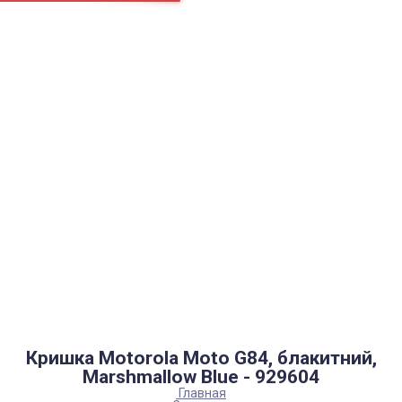
Страницы
Контакти
Ремонт
Доставка
Оплата
Пользовательское соглашение
Блог
Найти
Каталог товаров
Аккумуляторы, батарейки
Запчасти
Тюнера T2
Инструменты
Аксессуары
Пульты
Гаджеты
Накопители информации
Кришка Motorola Moto G84, блакитний,
Marshmallow Blue - 929604
Главная