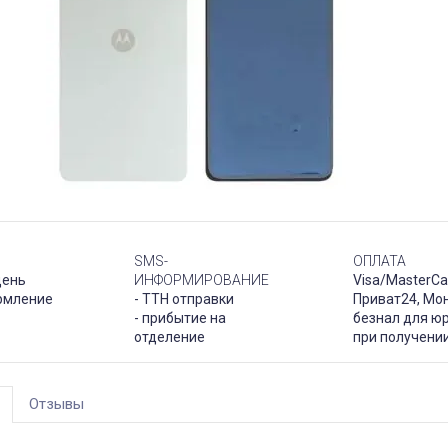
SMS-
ОПЛАТА
день
ИНФОРМИРОВАНИЕ
Visa/MasterCa
рмление
- ТТН отправки
Приват24, Мо
- прибытие на
безнал для юр
отделение
при получени
Отзывы