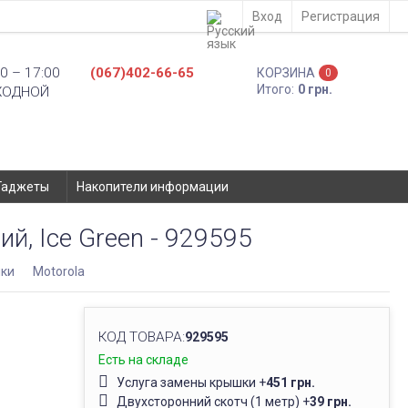
Вход
Регистрация
0 – 17:00
(067)402-66-65
КОРЗИНА
0
Итого:
0 грн.
ХОДНОЙ
Гаджеты
Накопители информации
й, Ice Green - 929595
ки
Motorola
КОД ТОВАРА:
929595
Есть на складе
Услуга замены крышки
+
451 грн.
Двухсторонний скотч (1 метр)
+
39 грн.