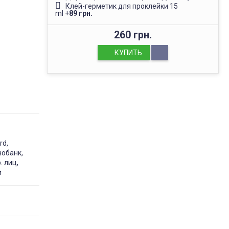
Клей-герметик для проклейки 15
ml
+
89 грн.
260 грн.
КУПИТЬ
rd,
нобанк,
. лиц,
и