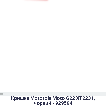
Страницы
Контакти
Ремонт
Доставка
Оплата
Пользовательское соглашение
Блог
Найти
Каталог товаров
Аккумуляторы, батарейки
Запчасти
Тюнера T2
Инструменты
Аксессуары
Пульты
Гаджеты
Накопители информации
Кришка Motorola Moto G22 XT2231,
чорний - 929594