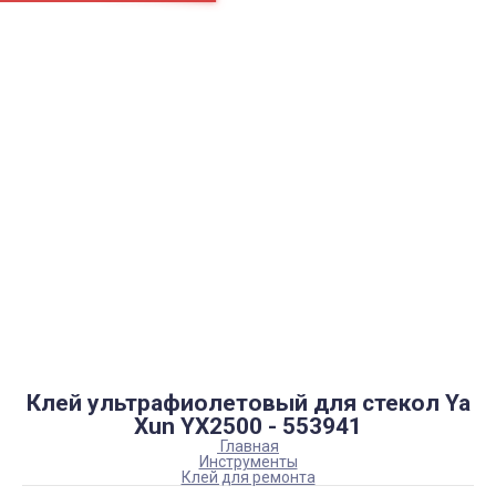
Страницы
Контакти
Ремонт
Доставка
Оплата
Пользовательское соглашение
Блог
Каталог товаров
Аккумуляторы, батарейки
Запчасти
Тюнера T2
Инструменты
Аксессуары
Пульты
Гаджеты
Накопители информации
Клей ультрафиолетовый для стекол Ya
Xun YX2500 - 553941
Главная
Инструменты
Клей для ремонта