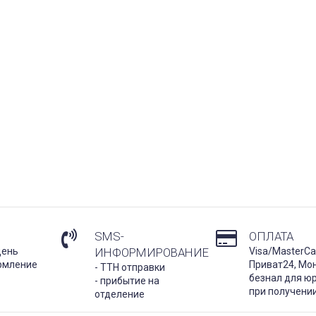
SMS-
ОПЛАТА
день
ИНФОРМИРОВАНИЕ
Visa/MasterCa
рмление
Приват24, Мо
- ТТН отправки
безнал для юр
- прибытие на
при получени
отделение