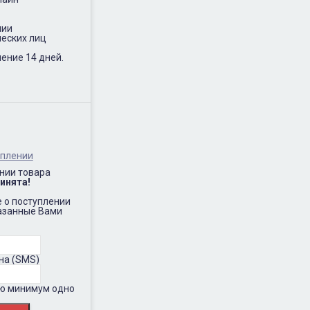
нии
еских лиц
ение 14 дней.
.
уплении
нии товара
инята!
 о поступлении
казанные Вами
на (SMS)
ию минимум одно