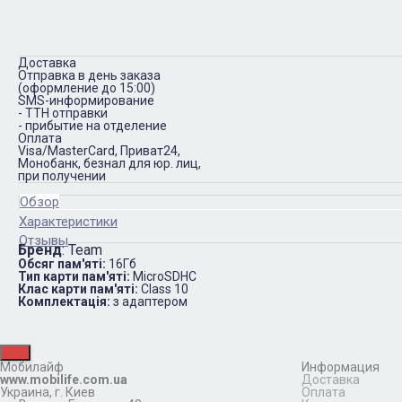
Доставка
Отправка в день заказа
(оформление до 15:00)
SMS-информирование
- ТТН отправки
- прибытие на отделение
Оплата
Visa/MasterCard, Приват24,
Монобанк, безнал для юр. лиц,
при получении
Обзор
Характеристики
Отзывы
Бренд
:
Team
Обсяг пам'яті:
16Гб
Тип карти пам'яті:
MicroSDHC
Клас карти пам'яті:
Class 10
Комплектація:
з адаптером
Мобилайф
Информация
www.mobilife.com.ua
Доставка
Украина,
г. Киев
Оплата