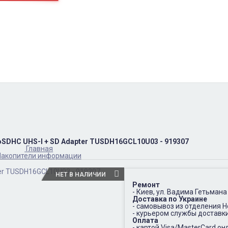
пн-пт
10:00 – 17:00
(067)402-66-65
сб-вс.
выходной
oSDHC UHS-I + SD Adapter TUSDH16GCL10U03 - 919307
Главная
Накопители информации
НЕТ В НАЛИЧИИ
Ремонт
- Киев, ул. Вадима Гетьмана
Доставка по Украине
- самовывоз из отделения 
- курьером службы доставк
Оплата
- картой Visa/MasterCard он