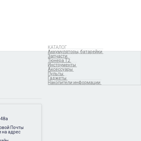
Аккумуляторы,
батарейки
Запчасти
Тюнера T2
Инструменты
Аксессуары
Пульты
Гаджеты
КАТАЛОГ
Накопители информации
Аккумуляторы, батарейки
Запчасти
Тюнера T2
Инструменты
Аксессуары
Пульты
Гаджеты
Накопители информации
 48а
Новой Почты
и на адрес
лайн