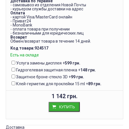
Доставка по Украине
- самовывоз из отделения Новой Почты
- курьером службы доставки на адрес
Оплата
- картой Visa/MasterCard онлайн
- Приват24
- MonoBank
- оплата товара при получении
- безналичными для юридических лиц
Возврат
Обмен/возврат товара в течение 14 дней.
Код товара:
924517
Есть на складе
Услуга замены дисплея
+
599 грн.
Гидрогелевая защитная пленка
+
148 грн.
Защитное броне-стекло 3D
+
99 грн.
Клей-герметик для проклейки 15 ml
+
89 грн.
1 142 грн.
КУПИТЬ
Доставка