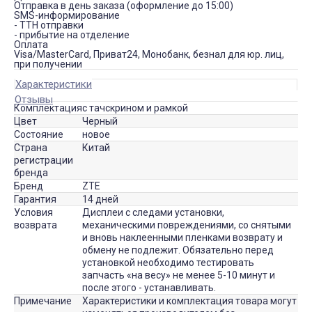
Отправка в день заказа (оформление до 15:00)
SMS-информирование
- ТТН отправки
- прибытие на отделение
Оплата
Visa/MasterCard, Приват24, Монобанк, безнал для юр. лиц,
при получении
Характеристики
Отзывы
Комплектация
с тачскрином и рамкой
Цвет
Черный
Состояние
новое
Страна
Китай
регистрации
бренда
Бренд
ZTE
Гарантия
14 дней
Условия
Дисплеи с следами установки,
возврата
механическими повреждениями, со снятыми
и вновь наклеенными пленками возврату и
обмену не подлежит. Обязательно перед
установкой необходимо тестировать
запчасть «на весу» не менее 5-10 минут и
после этого - устанавливать.
Примечание
Характеристики и комплектация товара могут