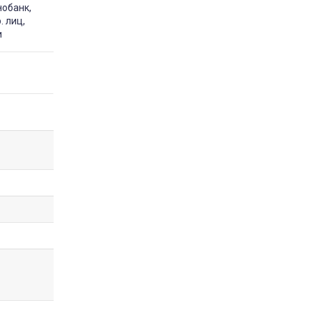
нобанк,
. лиц,
и