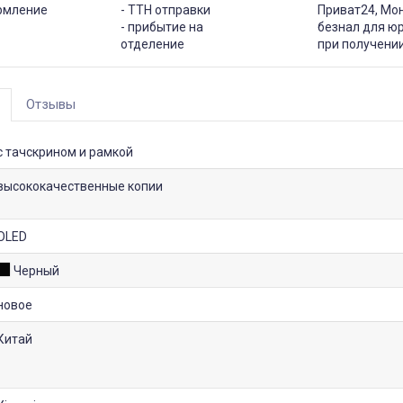
рмление
- ТТН отправки
Приват24, Мо
- прибытие на
безнал для юр
отделение
при получени
Отзывы
с тачскрином и рамкой
высококачественные копии
OLED
Черный
новое
Китай