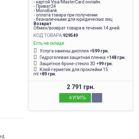
- картой Visa/MasterCard онлайн
- Приват24
- MonoBank
- оплата товара при получении
- безналичными для юридических лиц
Возврат
Обмен/возврат товара в течение 14 дней.
КОД ТОВАРА:
929549
Есть на складе
Услуга замены дисплея
+
599 грн.
Гидрогелевая защитная пленка
+
148 грн.
Защитное броне-стекло 3D
+
99 грн.
Клей-герметик для проклейки 15
ml
+
89 грн.
2 791 грн.
КУПИТЬ
rd,