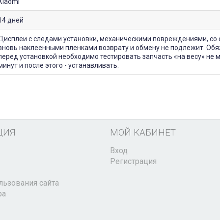
Xiaomi
14 дней
Дисплеи с следами установки, механическими повреждениями, со 
вновь наклеенными пленками возврату и обмену не подлежит. Обя
перед установкой необходимо тестировать запчасть «на весу» не 
минут и после этого - устанавливать.
ЦИЯ
МОЙ КАБИНЕТ
Вход
Регистрация
льзования сайта
ра