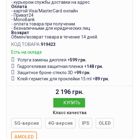
- курьером службы доставки на адрес
Оплата
- картой Visa/MasterCard онлайн
- Приват24
- MonoBank
- оплата товара при получении
- безналичными для юридических лиц
Возврат
Обмен/возврат товара в течение 14 дней.
КОД ТОВАРА:
919423
Есть на складе
Услуга замены дисплея
+
599 грн.
Гидрогелевая защитная пленка
+
148 грн.
Защитное броне-стекло 3D
+
99 грн.
Клей-герметик для проклейки 15 ml
+
89 грн.
2 196 грн.
КУПИТЬ
Класс качества
5G-версия
4G-версия
IPS
OLED
AMOLED