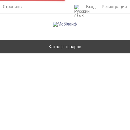
Страницы
Вход
Регистрация
Каталог товаров
Дисплей Xiaomi Redmi Note 13 4G с
сенсором и рамкой, Ocean Sunset,
оригинал - 922922
Главная
Запчасти
Дисплеи
Xiaomi
Ремонт
- Киев, ул. Вадима Гетьмана 48а
Доставка по Украине
- самовывоз из отделения Новой Почты