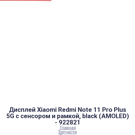
Страницы
Контакти
Ремонт
Доставка
Оплата
Пользовательское соглашение
Блог
Каталог товаров
Аккумуляторы, батарейки
Запчасти
Тюнера T2
Инструменты
Аксессуары
Пульты
Гаджеты
Накопители информации
Дисплей Xiaomi Redmi Note 11 Pro Plus
5G с сенсором и рамкой, black (AMOLED)
- 922821
Главная
Запчасти