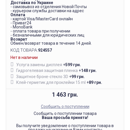
Доставка по Украине
- самовывоз из отделения Новой Почты
- курьером службы доставки на адрес
Оплата
- картой Visa/MasterCard онлайн
- Приват24
- MonoBank
- оплата товара при получении
- безналичными для юридических лиц
Возврат
Обмен/возврат товара в течение 14 дней.
КОД ТОВАРА:
924557
Нет в наличии
Услуга замены дисплея
+
599 грн.
Гидрогелевая защитная пленка
+
148 грн.
Защитное броне-стекло 3D
+
99 грн.
Клей-герметик для проклейки 15 ml
+
89 грн.
1 463 грн.
Сообщить о поступлении
Сообщить о поступлении товара
Ваша просьба принята!
Вы получите уведомление о поступлении товара в
продажу на указанные Вами контакты