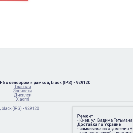
пн-пт
10:00 – 17:00
(067)402-66-65
сб-вс.
выходной
6 с сенсором и рамкой, black (IPS) - 929120
Главная
Запчасти
Дисплеи
Xiaomi
Ремонт
- Киев, ул. Вадима Гетьмана
Доставка по Украине
- самовывоз из отделения 
- курьером службы доставк