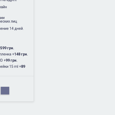
лайн
нии
еских лиц
ение 14 дней.
+
599 грн.
пленка
+
148 грн.
3D
+
99 грн.
ейки 15 ml
+
89
.