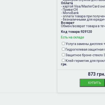
Оплата
- картой Visa/MasterCard он
- Приват24
- MonoBank
- оплата товара при получе
- безналичными для юридич
Возврат
Обмен/возврат товара в теч
Код товара:
929120
Есть на складе
Услуга замены дисплея
Гидрогелевая защитная 
Защитное броне-стекло 
Клей-герметик для прокл
грн.
873 грн
КУПИТЬ