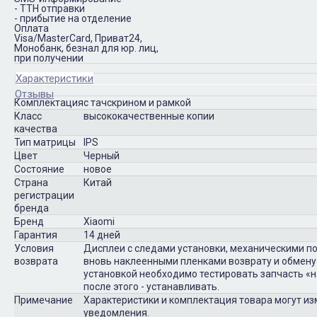
- ТТН отправки
- прибытие на отделение
Оплата
Visa/MasterCard, Приват24,
Монобанк, безнал для юр. лиц,
при получении
Характеристики
Отзывы
Комплектация
с тачскрином и рамкой
Класс
высококачественные копии
качества
Тип матрицы
IPS
Цвет
Черный
Состояние
новое
Страна
Китай
регистрации
бренда
Бренд
Xiaomi
Гарантия
14 дней
Условия
Дисплеи с следами установки, механическими п
возврата
вновь наклеенными пленками возврату и обмену
установкой необходимо тестировать запчасть «на
после этого - устанавливать.
Примечание
Характеристики и комплектация товара могут и
уведомления.