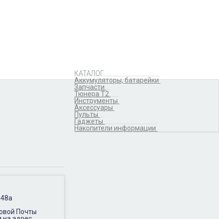
Аккумуляторы,
батарейки
Запчасти
Тюнера T2
Инструменты
Аксессуары
Пульты
Гаджеты
КАТАЛОГ
Накопители информации
Аккумуляторы, батарейки
Запчасти
Тюнера T2
Инструменты
Аксессуары
Пульты
Гаджеты
Накопители информации
 48а
Новой Почты
и на адрес