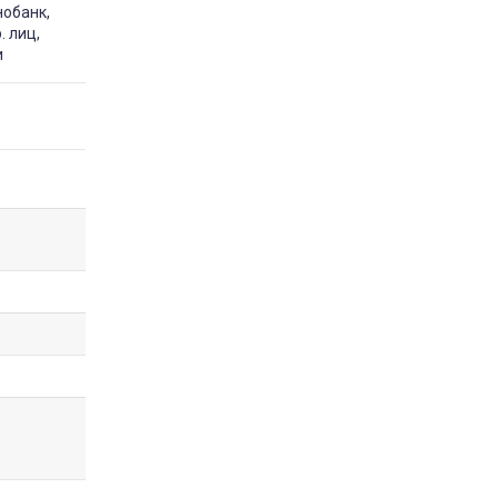
нобанк,
. лиц,
и