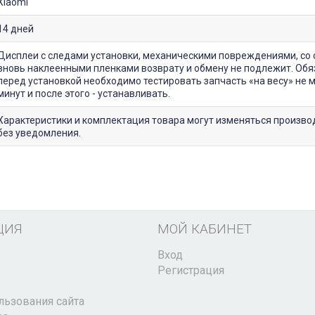
Xiaomi
14 дней
Дисплеи с следами установки, механическими повреждениями, со 
вновь наклеенными пленками возврату и обмену не подлежит. Обя
перед установкой необходимо тестировать запчасть «на весу» не 
минут и после этого - устанавливать.
Характеристики и комплектация товара могут изменяться произв
без уведомления.
ЦИЯ
МОЙ КАБИНЕТ
Вход
Регистрация
льзования сайта