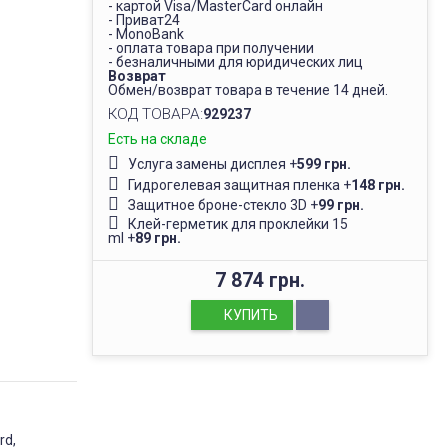
- картой Visa/MasterCard онлайн
- Приват24
- MonoBank
- оплата товара при получении
- безналичными для юридических лиц
Возврат
Обмен/возврат товара в течение 14 дней.
КОД ТОВАРА:
929237
Есть на складе
Услуга замены дисплея
+
599 грн.
Гидрогелевая защитная пленка
+
148 грн.
Защитное броне-стекло 3D
+
99 грн.
Клей-герметик для проклейки 15
ml
+
89 грн.
7 874 грн.
КУПИТЬ
rd,