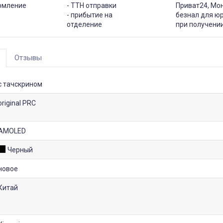
рмление
- ТТН отправки
Приват24, Мо
- прибытие на
безнал для юр
отделение
при получени
Отзывы
с тачскрином
original PRC
AMOLED
Черный
новое
Китай