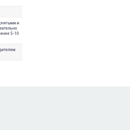
снятыми и
зательно
менее 5-10
одителем