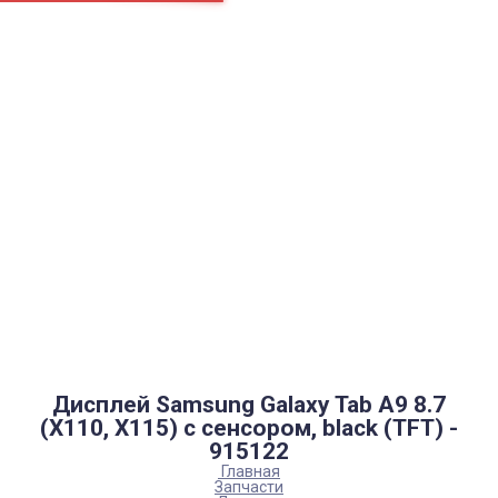
Страницы
Контакти
Ремонт
Доставка
Оплата
Пользовательское соглашение
Блог
Каталог товаров
Аккумуляторы, батарейки
Запчасти
Тюнера T2
Инструменты
Аксессуары
Пульты
Гаджеты
Накопители информации
Дисплей Samsung Galaxy Tab A9 8.7
(X110, X115) с сенсором, black (TFT) -
915122
Главная
Запчасти