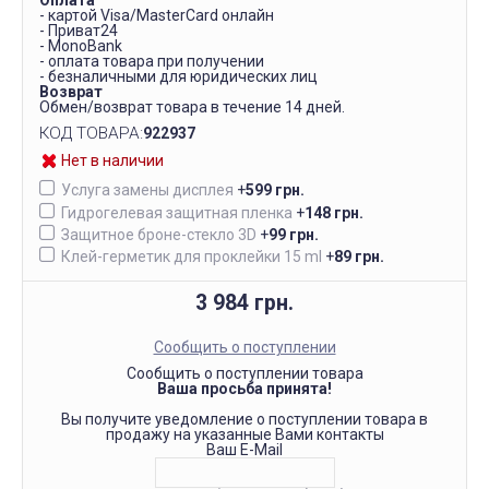
Оплата
- картой Visa/MasterCard онлайн
- Приват24
- MonoBank
- оплата товара при получении
- безналичными для юридических лиц
Возврат
Обмен/возврат товара в течение 14 дней.
КОД ТОВАРА:
922937
Нет в наличии
Услуга замены дисплея
+
599 грн.
Гидрогелевая защитная пленка
+
148 грн.
Защитное броне-стекло 3D
+
99 грн.
Клей-герметик для проклейки 15 ml
+
89 грн.
3 984 грн.
Сообщить о поступлении
Сообщить о поступлении товара
Ваша просьба принята!
Вы получите уведомление о поступлении товара в
продажу на указанные Вами контакты
Ваш E-Mail