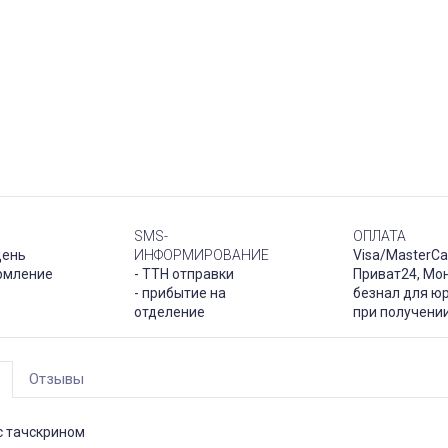
SMS-
ОПЛАТА
день
ИНФОРМИРОВАНИЕ
Visa/MasterCa
рмление
- ТТН отправки
Приват24, Мо
- прибытие на
безнал для юр
отделение
при получени
Отзывы
с тачскрином