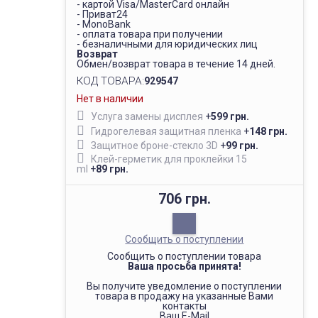
- картой Visa/MasterCard онлайн
- Приват24
- MonoBank
- оплата товара при получении
- безналичными для юридических лиц
Возврат
Обмен/возврат товара в течение 14 дней.
КОД ТОВАРА:
929547
Нет в наличии
Услуга замены дисплея
+
599 грн.
Гидрогелевая защитная пленка
+
148 грн.
Защитное броне-стекло 3D
+
99 грн.
Клей-герметик для проклейки 15
ml
+
89 грн.
706 грн.
Сообщить о поступлении
Сообщить о поступлении товара
Ваша просьба принята!
Вы получите уведомление о поступлении
товара в продажу на указанные Вами
контакты
Ваш E-Mail