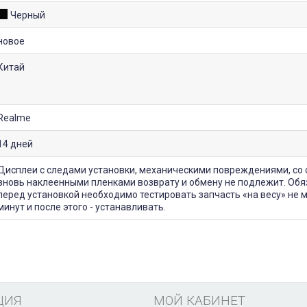
Черный
новое
Китай
Realme
14 дней
Дисплеи с следами установки, механическими повреждениями, со 
вновь наклеенными пленками возврату и обмену не подлежит. Обя
перед установкой необходимо тестировать запчасть «на весу» не 
минут и после этого - устанавливать.
ЦИЯ
МОЙ КАБИНЕТ