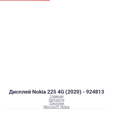
Страницы
Контакти
Ремонт
Доставка
Оплата
Пользовательское соглашение
Блог
Каталог товаров
Аккумуляторы, батарейки
Запчасти
Тюнера T2
Инструменты
Аксессуары
Пульты
Гаджеты
Накопители информации
Дисплей Nokia 225 4G (2020) - 924813
Главная
Запчасти
Дисплеи
Microsoft, Nokia