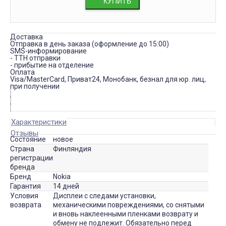
КУПИТЬ
Доставка
Отправка в день заказа (оформление до 15:00)
SMS-информирование
- ТТН отправки
- прибытие на отделение
Оплата
Visa/MasterCard, Приват24, Монобанк, безнал для юр. лиц,
при получении
Характеристики
Отзывы
Состояние
новое
Страна
Финляндия
регистрации
бренда
Бренд
Nokia
Гарантия
14 дней
Условия
Дисплеи с следами установки,
возврата
механическими повреждениями, со снятыми
и вновь наклеенными пленками возврату и
обмену не подлежит. Обязательно перед