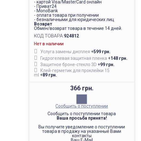
- картой Visa/MasterCard онлайн
- Приват24
- MonoBank
- оплата товара при получении
- безналичными для юридических лиц
Возврат
Обмен/возврат товара в течение 14 дней.
КОД ТОВАРА:
924812
Нет в наличии
Услуга замены дисплея
+
599 грн.
Гидрогелевая защитная пленка
+
148 грн.
Защитное броне-стекло 3D
+
99 грн.
Клей-герметик для проклейки 15
ml
+
89 грн.
366 грн.
Сообщить о поступлении
Сообщить о поступлении товара
Ваша просьба принята!
Вы получите уведомление о поступлении
товара в продажу на указанные Вами
контакты
Ваш E-Mail