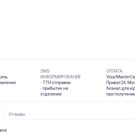
SMS-
ОПЛАТА
день
ИНФОРМИРОВАНИЕ
Visa/MasterCa
рмление
- ТТН отправки
Приват24, Мо
- прибытие на
безнал для юр
отделение
при получени
Отзывы
вое