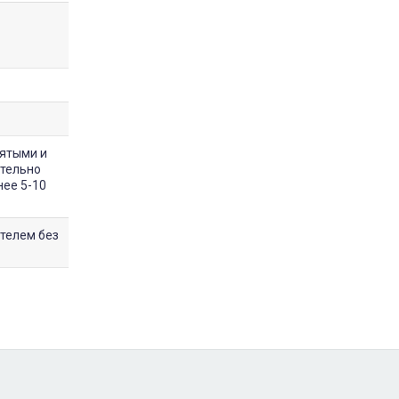
нятыми и
ательно
нее 5-10
телем без