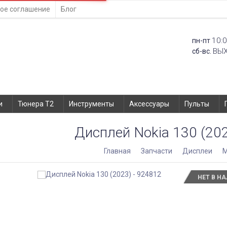
ое соглашение
Блог
10:0
пн-пт
ВЫ
сб-вс.
и
Тюнера T2
Инструменты
Аксессуары
Пульты
Дисплей Nokia 130 (202
Главная
Запчасти
Дисплеи
M
НЕТ В Н