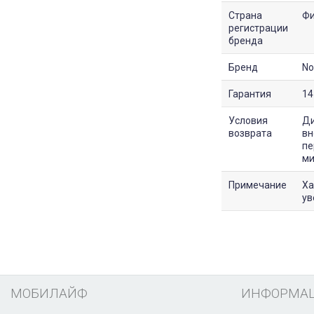
Страна
Фи
регистрации
бренда
Бренд
No
Гарантия
14
Условия
Ди
возврата
вн
пе
ми
Примечание
Ха
ув
МОБИЛАЙФ
ИНФОРМА