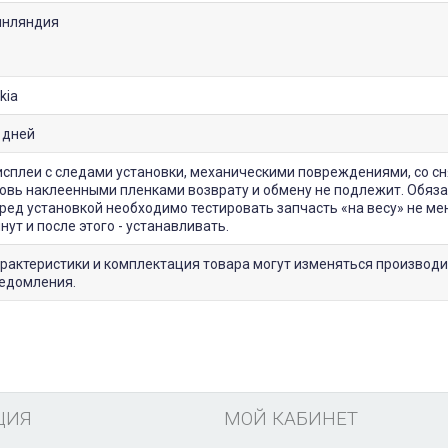
нляндия
kia
 дней
сплеи с следами установки, механическими повреждениями, со с
овь наклеенными пленками возврату и обмену не подлежит. Обяз
ред установкой необходимо тестировать запчасть «на весу» не ме
нут и после этого - устанавливать.
рактеристики и комплектация товара могут изменяться производи
едомления.
ЦИЯ
МОЙ КАБИНЕТ