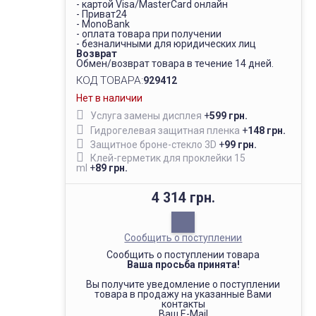
- картой Visa/MasterCard онлайн
- Приват24
- MonoBank
- оплата товара при получении
- безналичными для юридических лиц
Возврат
Обмен/возврат товара в течение 14 дней.
КОД ТОВАРА:
929412
Нет в наличии
Услуга замены дисплея
+
599 грн.
Гидрогелевая защитная пленка
+
148 грн.
Защитное броне-стекло 3D
+
99 грн.
Клей-герметик для проклейки 15
ml
+
89 грн.
4 314 грн.
Сообщить о поступлении
Сообщить о поступлении товара
Ваша просьба принята!
Вы получите уведомление о поступлении
товара в продажу на указанные Вами
контакты
Ваш E-Mail