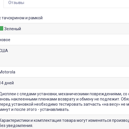
Отзывы
с тачскрином и рамкой
Зеленый
новое
США
Motorola
14 дней
Дисплеи с следами установки, механическими повреждениями, со 
вновь наклеенными пленками возврату и обмену не подлежит. Обя
перед установкой необходимо тестировать запчасть «на весу» не 
минут и после этого - устанавливать.
Характеристики и комплектация товара могут изменяться произв
без уведомления.