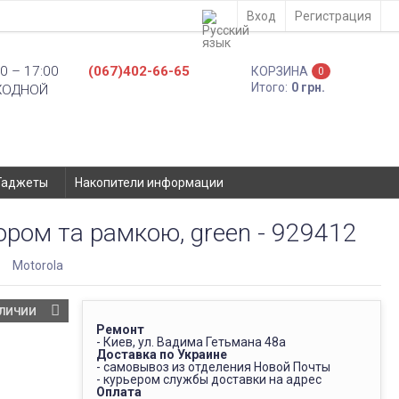
Вход
Регистрация
0 – 17:00
(067)402-66-65
КОРЗИНА
0
Итого:
0 грн.
ХОДНОЙ
Гаджеты
Накопители информации
ром та рамкою, green - 929412
Motorola
АЛИЧИИ
Ремонт
- Киев, ул. Вадима Гетьмана 48а
Доставка по Украине
- самовывоз из отделения Новой Почты
- курьером службы доставки на адрес
Оплата