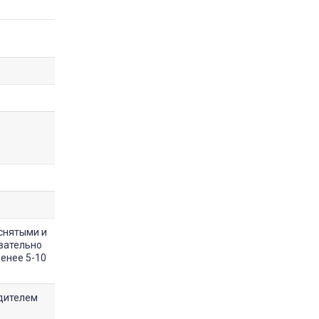
снятыми и
зательно
менее 5-10
одителем