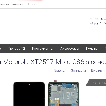
ое соглашение
Блог
10:0
пн-пт
ВЫ
сб-вс.
и
Тюнера T2
Инструменты
Аксессуары
Пульты
 Motorola XT2527 Moto G86 з сенсо
Главная
Запчасти
Дисплеи
НЕТ В Н