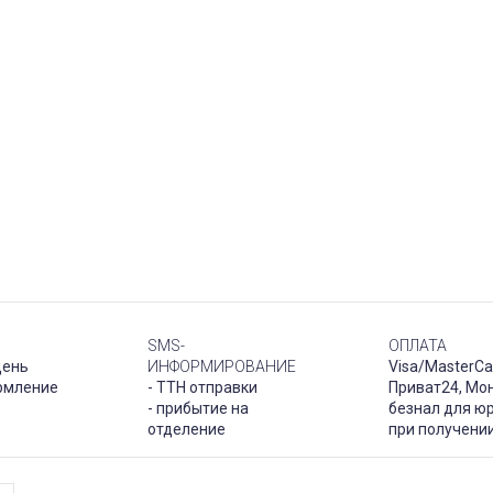
SMS-
ОПЛАТА
день
ИНФОРМИРОВАНИЕ
Visa/MasterCa
рмление
- ТТН отправки
Приват24, Мо
- прибытие на
безнал для юр
отделение
при получени