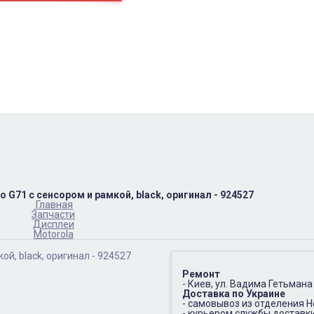
пн-пт
10:00 – 17:00
(067)402-66-65
сб-вс.
выходной
 G71 с сенсором и рамкой, black, оригинал - 924527
Главная
Запчасти
Дисплеи
Motorola
Ремонт
- Киев, ул. Вадима Гетьмана
Доставка по Украине
- самовывоз из отделения 
- курьером службы доставк