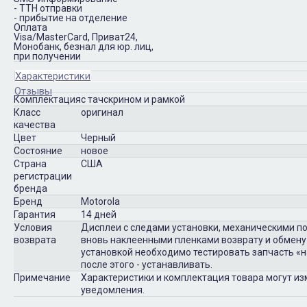
- ТТН отправки
- прибытие на отделение
Оплата
Visa/MasterCard, Приват24,
Монобанк, безнал для юр. лиц,
при получении
Характеристики
Отзывы
Комплектация
с тачскрином и рамкой
Класс
оригинал
качества
Цвет
Черный
Состояние
новое
Страна
США
регистрации
бренда
Бренд
Motorola
Гарантия
14 дней
Условия
Дисплеи с следами установки, механическими п
возврата
вновь наклеенными пленками возврату и обмену
установкой необходимо тестировать запчасть «на
после этого - устанавливать.
Примечание
Характеристики и комплектация товара могут и
уведомления.