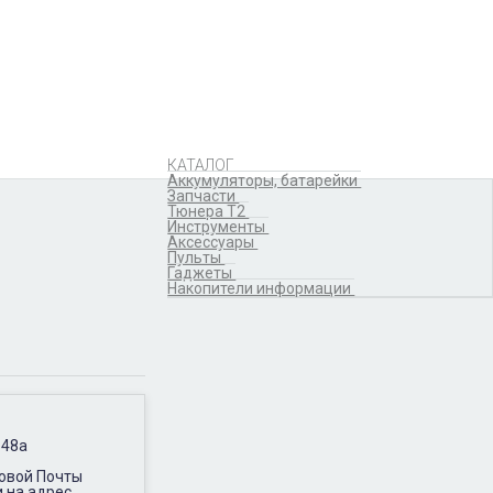
Аккумуляторы,
батарейки
Запчасти
Тюнера T2
Инструменты
Аксессуары
Пульты
Гаджеты
КАТАЛОГ
Накопители информации
Аккумуляторы, батарейки
Запчасти
Тюнера T2
Инструменты
Аксессуары
Пульты
Гаджеты
Накопители информации
 48а
Новой Почты
и на адрес