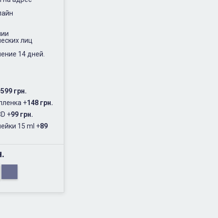
лайн
нии
еских лиц
ение 14 дней.
+
599 грн.
пленка
+
148 грн.
3D
+
99 грн.
ейки 15 ml
+
89
н.