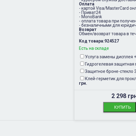
Оплата
- картой Visa/MasterCard он
- Приват24
- MonoBank
- оплата товара при получе
- безналичными для юридич
Возврат
Обмен/возврат товара в теч
Код товара:
924527
Есть на складе
Услуга замены дисплея
Гидрогелевая защитная 
Защитное броне-стекло 
Клей-герметик для прокл
грн.
2 298 гр
КУПИТЬ