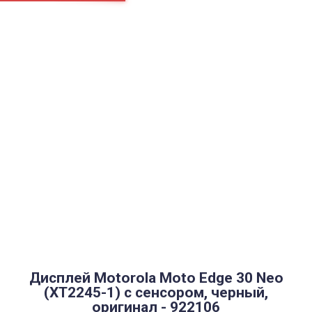
Страницы
Контакти
Ремонт
Доставка
Оплата
Пользовательское соглашение
Блог
Найти
Каталог товаров
Аккумуляторы, батарейки
Запчасти
Тюнера T2
Инструменты
Аксессуары
Пульты
Гаджеты
Накопители информации
Дисплей Motorola Moto Edge 30 Neo
(XT2245-1) с сенсором, черный,
оригинал - 922106