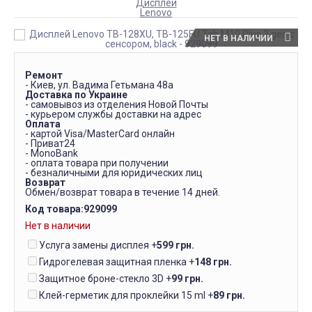
Дисплеи
Lenovo
НЕТ В НАЛИЧИИ
Ремонт
- Киев, ул. Вадима Гетьмана 48а
Доставка по Украине
- самовывоз из отделения Новой Почты
- курьером службы доставки на адрес
Оплата
- картой Visa/MasterCard онлайн
- Приват24
- MonoBank
- оплата товара при получении
- безналичными для юридических лиц
Возврат
Обмен/возврат товара в течение 14 дней.
Код товара:
929099
Нет в наличии
Услуга замены дисплея
+
599 грн.
Гидрогелевая защитная пленка
+
148 грн.
Защитное броне-стекло 3D
+
99 грн.
Клей-герметик для проклейки 15 ml
+
89 грн.