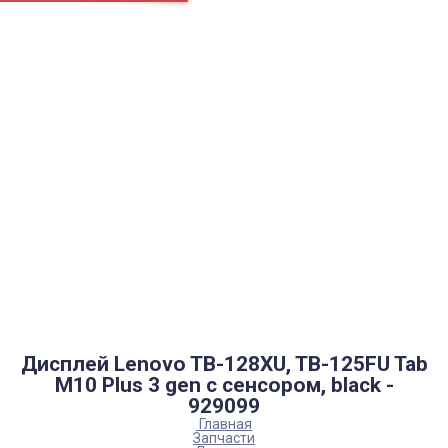
Страницы
Контакти
Ремонт
Доставка
Оплата
Пользовательское соглашение
Блог
Каталог товаров
Аккумуляторы, батарейки
Запчасти
Тюнера T2
Инструменты
Аксессуары
Пульты
Гаджеты
Накопители информации
Дисплей Lenovo TB-128XU, TB-125FU Tab
M10 Plus 3 gen с сенсором, black -
929099
Главная
Запчасти