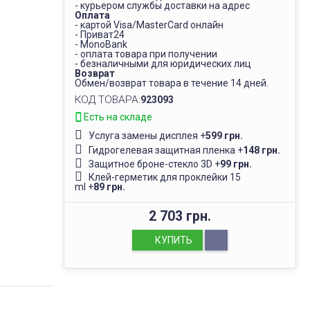
- курьером службы доставки на адрес
Оплата
- картой Visa/MasterCard онлайн
- Приват24
- MonoBank
- оплата товара при получении
- безналичными для юридических лиц
Возврат
Обмен/возврат товара в течение 14 дней.
КОД ТОВАРА:
923093
Есть на складе
Услуга замены дисплея
+
599 грн.
Гидрогелевая защитная пленка
+
148 грн.
Защитное броне-стекло 3D
+
99 грн.
Клей-герметик для проклейки 15
ml
+
89 грн.
2 703 грн.
КУПИТЬ