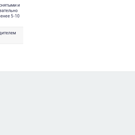
снятыми и
зательно
менее 5-10
одителем