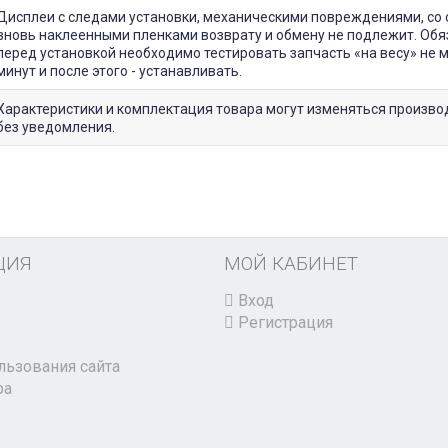
Дисплеи с следами установки, механическими повреждениями, со 
вновь наклеенными пленками возврату и обмену не подлежит. Обя
перед установкой необходимо тестировать запчасть «на весу» не 
минут и после этого - устанавливать.
Характеристики и комплектация товара могут изменяться произв
без уведомления.
ЦИЯ
МОЙ КАБИНЕТ
Вход
Регистрация
льзования сайта
ра