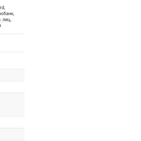
rd,
нобанк,
. лиц,
и