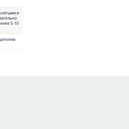
снятыми и
зательно
менее 5-10
одителем