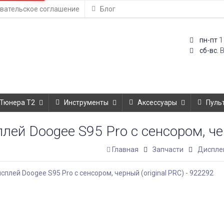
вательское соглашение
Блог
1
пн-пт
сб-вс.
Тюнера T2
Инструменты
Аксессуары
Пуль
лей Doogee S95 Pro с сенсором, чер
Главная
Запчасти
Диспле