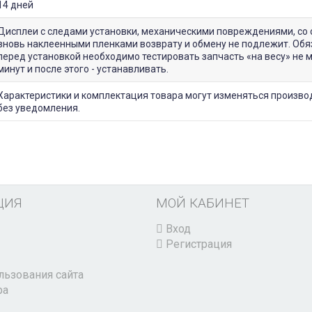
14 дней
Дисплеи с следами установки, механическими повреждениями, со 
вновь наклеенными пленками возврату и обмену не подлежит. Обя
перед установкой необходимо тестировать запчасть «на весу» не 
минут и после этого - устанавливать.
Характеристики и комплектация товара могут изменяться произв
без уведомления.
ЦИЯ
МОЙ КАБИНЕТ
Вход
Регистрация
льзования сайта
ра