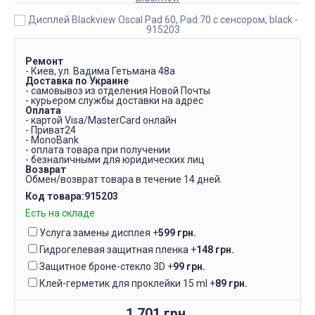
Ремонт
- Киев, ул. Вадима Гетьмана 48а
Доставка по Украине
- самовывоз из отделения Новой Почты
- курьером службы доставки на адрес
Оплата
- картой Visa/MasterCard онлайн
- Приват24
- MonoBank
- оплата товара при получении
- безналичными для юридических лиц
Возврат
Обмен/возврат товара в течение 14 дней.
Код товара:
915203
Есть на складе
Услуга замены дисплея
+
599 грн.
Гидрогелевая защитная пленка
+
148 грн.
Защитное броне-стекло 3D
+
99 грн.
Клей-герметик для проклейки 15 ml
+
89 грн.
1 701 грн.