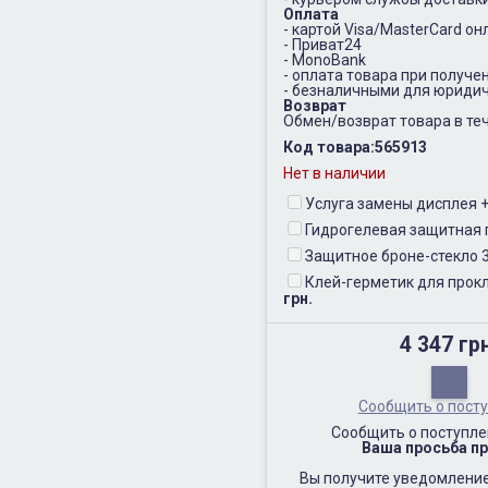
Оплата
- картой Visa/MasterCard он
- Приват24
- MonoBank
- оплата товара при получе
- безналичными для юридич
Возврат
Обмен/возврат товара в теч
Код товара:
565913
Нет в наличии
Услуга замены дисплея
Гидрогелевая защитная 
Защитное броне-стекло 
Клей-герметик для прокл
грн.
4 347 гр
Сообщить о пост
Сообщить о поступле
Ваша просьба пр
Вы получите уведомление