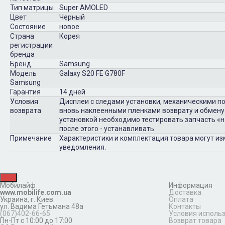
Тип матрицы
Super AMOLED
Цвет
Черный
Состояние
новое
Страна
Корея
регистрации
бренда
Бренд
Samsung
Модель
Galaxy S20 FE G780F
Samsung
Гарантия
14 дней
Условия
Дисплеи с следами установки, механическими п
возврата
вновь наклеенными пленками возврату и обмену
установкой необходимо тестировать запчасть «на
после этого - устанавливать.
Примечание
Характеристики и комплектация товара могут и
уведомления.
Мобилайф
Информация
www.mobilife.com.ua
Доставка
Украина,
г. Киев
Оплата
ул. Вадима Гетьмана 48а
Контакты
(067)402-66-65
Условия исполь
Пн-Пт с 10:00 до 17:00
Возврат товара