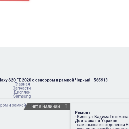
пн-пт
10:00 – 17:00
(067)402-66-65
сб-вс.
выходной
axy S20 FE 2020 с сенсором и рамкой Черный - 565913
Главная
Запчасти
Дисплеи
Samsung
НЕТ В НАЛИЧИИ
Ремонт
- Киев, ул. Вадима Гетьмана
Доставка по Украине
- самовывоз из отделения 
- курьером службы доставк