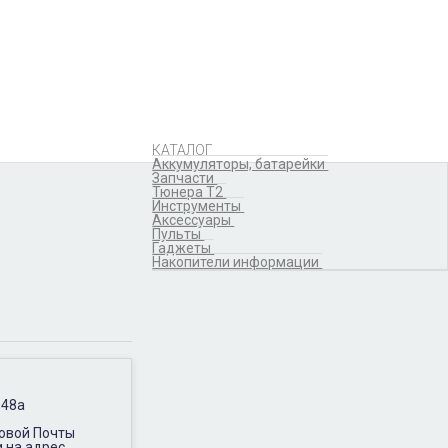
Аккумуляторы,
батарейки
Запчасти
Тюнера T2
Инструменты
Аксессуары
Пульты
Гаджеты
КАТАЛОГ
Накопители информации
Аккумуляторы, батарейки
Запчасти
Тюнера T2
Инструменты
Аксессуары
Пульты
Гаджеты
Накопители информации
 48а
Новой Почты
и на адрес