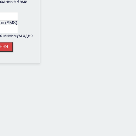
казанные Вами
на (SMS)
ию минимум одно
.