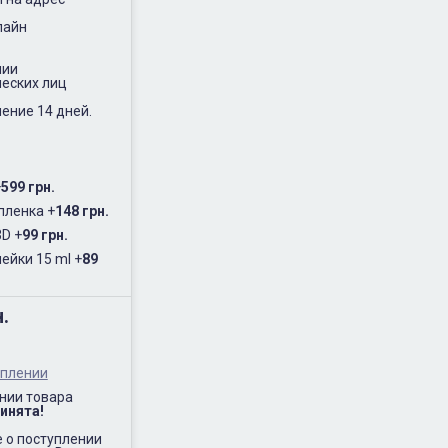
лайн
нии
еских лиц
ение 14 дней.
+
599 грн.
пленка
+
148 грн.
3D
+
99 грн.
ейки 15 ml
+
89
н.
уплении
нии товара
инята!
 о поступлении