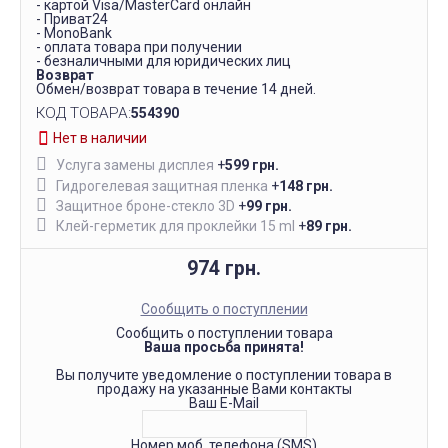
- картой Visa/MasterCard онлайн
- Приват24
- MonoBank
- оплата товара при получении
- безналичными для юридических лиц
Возврат
Обмен/возврат товара в течение 14 дней.
КОД ТОВАРА:
554390
Нет в наличии
Услуга замены дисплея
+
599 грн.
Гидрогелевая защитная пленка
+
148 грн.
Защитное броне-стекло 3D
+
99 грн.
Клей-герметик для проклейки 15 ml
+
89 грн.
974 грн.
Сообщить о поступлении
Сообщить о поступлении товара
Ваша просьба принята!
Вы получите уведомление о поступлении товара в
продажу на указанные Вами контакты
Ваш E-Mail
Номер моб. телефона (SMS)